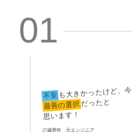
01
も大きかったけど、今
不安
だったと
最善の選択
思います！
27歳男性 元エンジニア