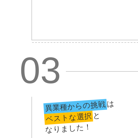
03
は
異業種からの挑戦
と
ベストな選択
なりました！