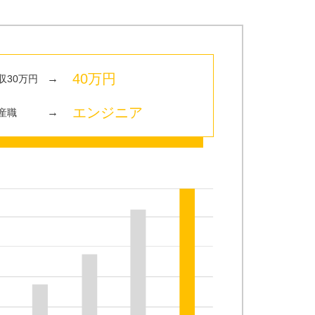
40万円
→
収30万円
エンジニア
→
産職