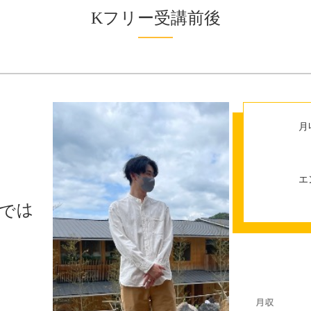
Kフリー受講前後
月
エ
では