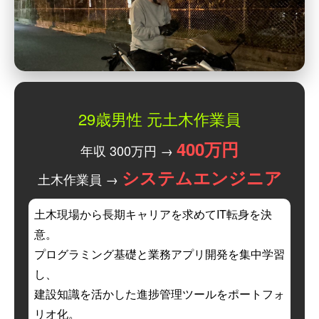
29歳男性 元土木作業員
400万円
年収 300万円 →
システムエンジニア
土木作業員 →
土木現場から長期キャリアを求めてIT転身を決
意。
プログラミング基礎と業務アプリ開発を集中学習
し、
建設知識を活かした進捗管理ツールをポートフォ
リオ化。