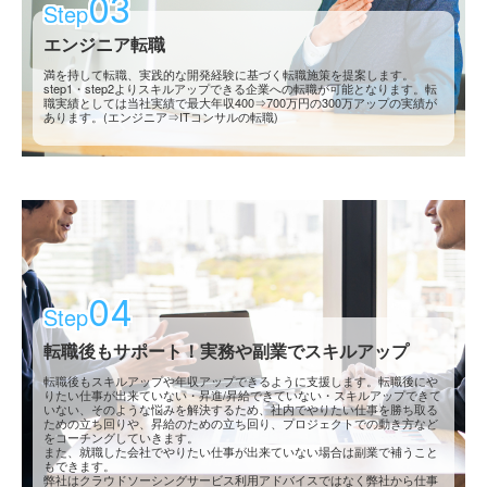
03
Step
エンジニア転職
満を持して転職、実践的な開発経験に基づく転職施策を提案します。
step1・step2よりスキルアップできる企業への転職が可能となります。転
職実績としては当社実績で最大年収400⇒700万円の300万アップの実績が
あります。(エンジニア⇒ITコンサルの転職)
04
Step
転職後もサポート！実務や副業でスキルアップ
転職後もスキルアップや年収アップできるように支援します。転職後にや
りたい仕事が出来ていない・昇進/昇給できていない・スキルアップできて
いない、そのような悩みを解決するため、社内でやりたい仕事を勝ち取る
ための立ち回りや、昇給のための立ち回り、プロジェクトでの動き方など
をコーチングしていきます。
また、就職した会社でやりたい仕事が出来ていない場合は副業で補うこと
もできます。
弊社はクラウドソーシングサービス利用アドバイスではなく弊社から仕事