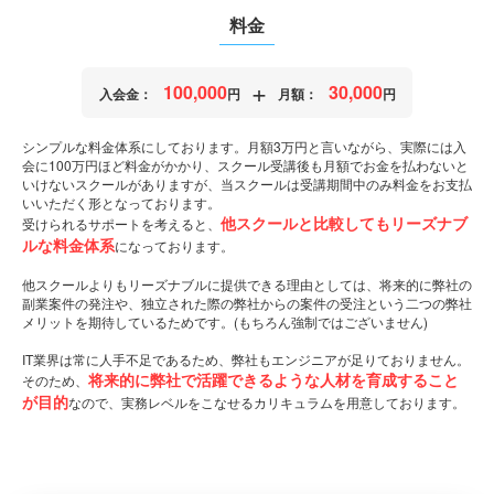
料金
+
100,000
30,000
入会金：
円
月額：
円
シンプルな料金体系にしております。月額3万円と言いながら、実際には入
会に100万円ほど料金がかかり、
スクール受講後も月額でお金を払わないと
いけないスクールがありますが、
当スクールは受講期間中のみ料金をお支払
いいただく形となっております。
他スクールと比較してもリーズナブ
受けられるサポートを考えると、
ルな料金体系
になっております。
他スクールよりもリーズナブルに提供できる理由としては、将来的に弊社の
副業案件の発注や、
独立された際の弊社からの案件の受注という二つの弊社
メリットを
期待しているためです。(もちろん強制ではございません)
IT業界は常に人手不足であるため、弊社もエンジニアが足りておりません。
将来的に弊社で活躍できるような人材を育成すること
そのため、
が目的
なので、
実務レベルをこなせるカリキュラムを用意しております。