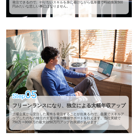
発注できるので、やりたいスキルを身に着けながら低単価で時給換算500
円みたいな悲しい事にはなりません。
05
Step
フリーンランスになり、独立による大幅年収アップ
上場企業から受注した案件を発注することが出来るので、企業でスキルア
ップしたのちの独立の支援や案件獲得サポートを行えます。当社実績で
750万⇒3000万の最大2250万円アップの実績があります。