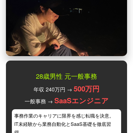
28歳男性 元一般事務
500万円
年収 240万円 →
SaaSエンジニア
一般事務 →
事務作業のキャリアに限界を感じ転職を決意。
IT未経験から業務自動化とSaaS基礎を徹底習
得。