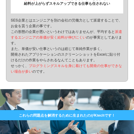
給料が上がらずスキルアップできる仕事も任されない
SES企業とはエンジニアを別の会社の労働力として派遣することで、
お金を貰う企業の事です。
この形態の企業が悪いというわけではありませんが、平均すると
派遣
するエンジニアの単価が安く給料が伸びにくい
のが事実としてありま
す。
また、単価が安い仕事というのは総じて単純作業が多く、
開発されたアプリケーションのスクリーンショットをExcelに貼り付
けるだけの作業をやらされるなんてこともあります。
せっかく、
プログラミングスキルを身に着けても開発の仕事ができな
い場合が多い
のです。
これらの問題点を解消するために生まれたのがKtechです！