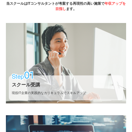
当スクールはITコンサルタントが考案する再現性の高い施策で
年収アップを
目指し
ます。
01
Step
スクール受講
現役IT企業の実践的なカリキュラムで
スキルアップ