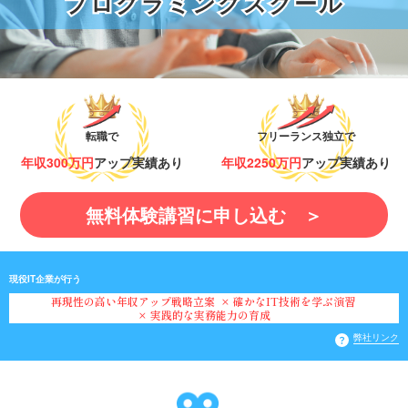
プログラミングスクール
プログラミングスクール
転職で
フリーランス独立で
年収300万円
アップ実績あり
年収2250万円
アップ実績あり
無料体験講習に申し込む ＞
現役IT企業が行う
再現性の高い年収アップ戦略立案
× 確かなIT技術を学ぶ演習
× 実践的な実務能力の育成
弊社リンク