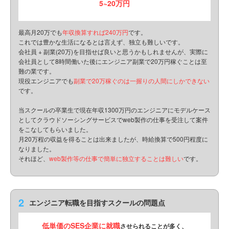
5~20万円
最高月20万でも
年収換算すれば240万円
です。
これでは豊かな生活になるとは言えず、独立も難しいです。
会社員 + 副業(20万)を目指せば良いと思うかもしれませんが、
実際に
会社員として8時間働いた後にエンジニア副業で20万円稼ぐことは至
難の業です。
現役エンジニアでも
副業で20万稼ぐのは一握りの人間にしかできない
です。
当スクールの卒業生で現在年収1300万円のエンジニアにモデルケース
として
クラウドソーシングサービスでweb製作の仕事を受注して案件
をこなしてもらいました。
月20万程の収益を得ることは出来ましたが、時給換算で500円程度に
なりました。
それほど、
web製作等の仕事で簡単に独立することは難しい
です。
2
エンジニア転職を目指すスクールの問題点
低単価のSES企業に就職
させられることが多く、