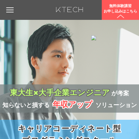
無料体験講習
お申し込みはこちら
東大生×大手企業エンジニア
が考案
年収アップ
知らないと損する
ソリューション
キャリアコーディネート型
キャリアコーディネート型